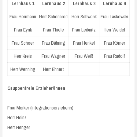
Lernhaus 1
Lernhaus 2
Lernhaus 3
Lernhaus 4
Frau Herrmann
Herr Schönbrod
Herr Schwenk
Frau Laskowski
Frau Eynk
Frau Thiele
Frau Leibnitz
Herr Weidel
Frau Scheer
Frau Bähring
Frau Henkel
Frau Körner
Herr Kreis
Frau Wagner
Frau Weiß
Frau Rudolf
Herr Wenning
Herr Ehnert
Gruppenfreie Erzieher/innen
Frau Merker (Integrationserzieherin)
Herr Heinz
Herr Henger