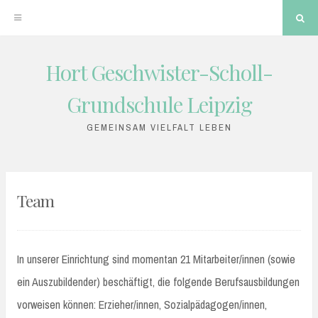
Sea
Hort Geschwister-Scholl-
Skip
to
Grundschule Leipzig
content
GEMEINSAM VIELFALT LEBEN
Team
In unserer Einrichtung sind momentan 21 Mitarbeiter/innen (sowie
ein Auszubildender) beschäftigt, die folgende Berufsausbildungen
vorweisen können: Erzieher/innen, Sozialpädagogen/innen,